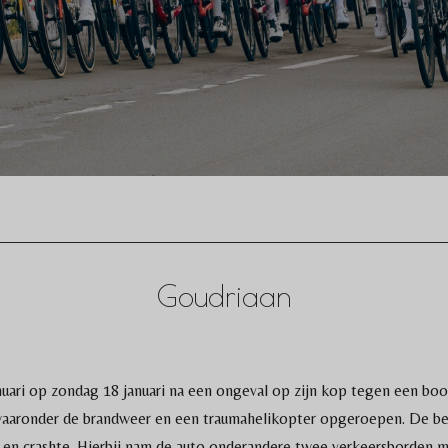
Goudriaan
anuari op zondag 18 januari na een ongeval op zijn kop tegen een bo
aaronder de brandweer en een traumahelikopter opgeroepen. De best
 en crashte. Hierbij nam de auto onderandere twee verkeersborden 