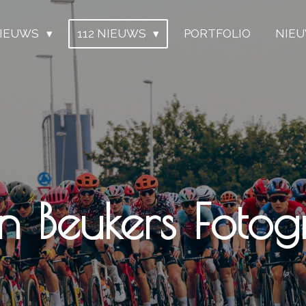
IEUWS
112 NIEUWS
PORTFOLIO
NIE
n Beukers Fotogr