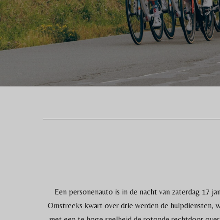
Een personenauto is in de nacht van zaterdag 17 j
Omstreeks kwart over drie werden de hulpdiensten, w
met een te hoge snelheid de rotonde rechtdoor over