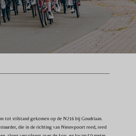
om tot stilstand gekomen op de N216 bij Goudriaan.
uurder, die in de richting van Nieuwpoort reed, reed
mee, sloeg vervolgens over de kop, en kwam 50 meter