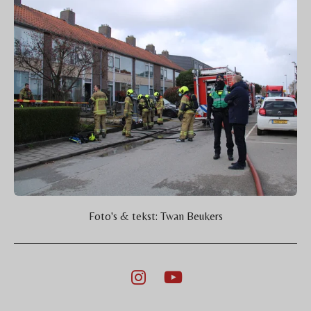
Foto's & tekst: Twan Beukers
I
Y
n
o