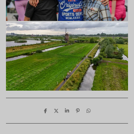
D
D
S
P
D
e
e
h
i
e
l
e
a
n
l
e
l
r
n
e
n
e
e
n