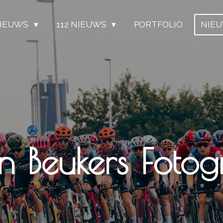
IEUWS
112 NIEUWS
PORTFOLIO
NIE
n Beukers Fotogr