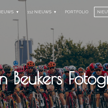
IEUWS
112 NIEUWS
PORTFOLIO
NIE
n Beukers Fotogr