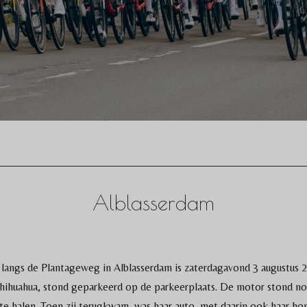
Alblasserdam
 langs de Plantageweg in Alblasserdam is zaterdagavond 3 augustus 2
chihuahua, stond geparkeerd op de parkeerplaats. De motor stond no
 halen. Toen zij terugkwam, was haar auto, met daarin ook haar ho