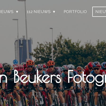
IEUWS
112 NIEUWS
PORTFOLIO
NIE
n Beukers Fotogr