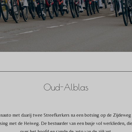
Oud-Alblas
to met daarij twee Streefkerkers na een botsing op de Zijdeweg 
ising met de Heiweg. De bestuurder van een busje vol werklieden, d
over het hoofd en ramde de auto van de zijkant.