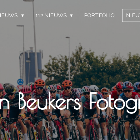
IEUWS
112 NIEUWS
PORTFOLIO
NIE
n Beukers Fotogr