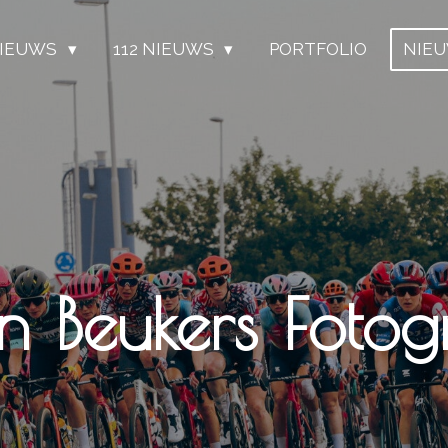
IEUWS
112 NIEUWS
PORTFOLIO
NIE
n Beukers Fotogr