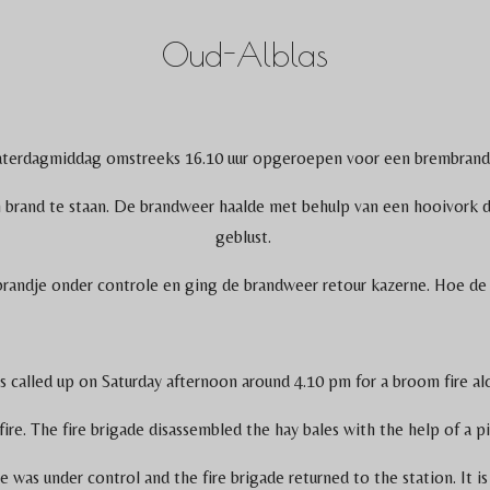
Oud-Alblas
aterdagmiddag omstreeks 16.10 uur opgeroepen voor een brembrand 
 brand te staan. De brandweer haalde met behulp van een hooivork de
geblust.
andje onder controle en ging de brandweer retour kazerne. Hoe de 
s called up on Saturday afternoon around 4.10 pm for a broom fire a
fire. The fire brigade disassembled the hay bales with the help of a p
re was under control and the fire brigade returned to the station. It i