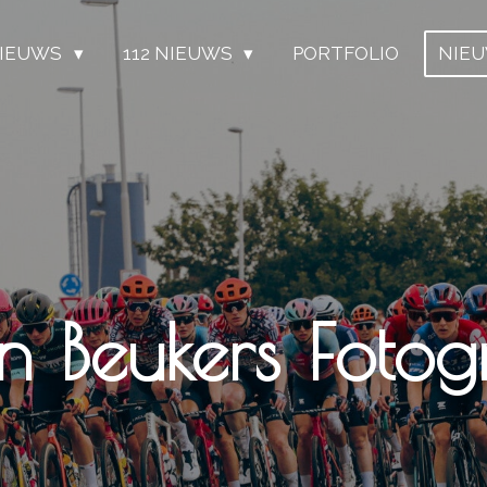
IEUWS
112 NIEUWS
PORTFOLIO
NIE
n Beukers Fotogr