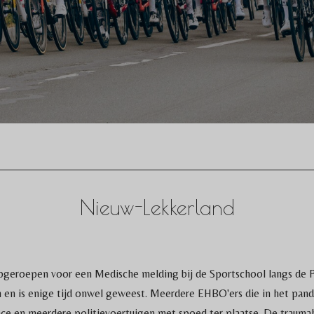
Nieuw-Lekkerland
pgeroepen voor een Medische melding bij de Sportschool langs de 
n en is enige tijd onwel geweest. Meerdere EHBO'ers die in het pand
e en meerdere politievoertuigen met spoed ter plaatse. De traumah