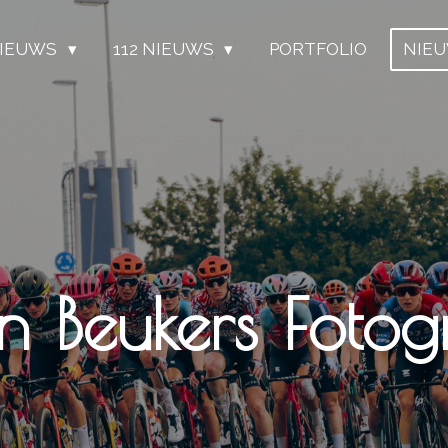
IEUWS
112 NIEUWS
PORTFOLIO
NIE
n Beukers Fotogr