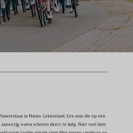
Planetenlaan in Nieuw-Lekkerland. Een man die op een
 aanwezig waren schoten direct te hulp. Niet veel later
elikopter landde enkele tientallen meters verderop op