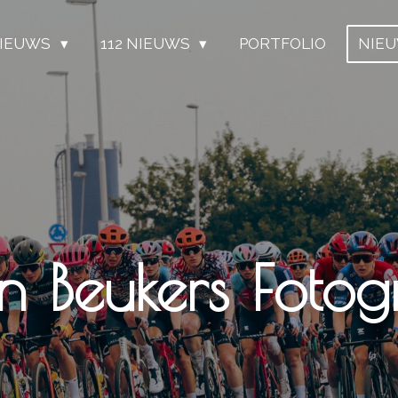
IEUWS
112 NIEUWS
PORTFOLIO
NIE
n Beukers Fotogr