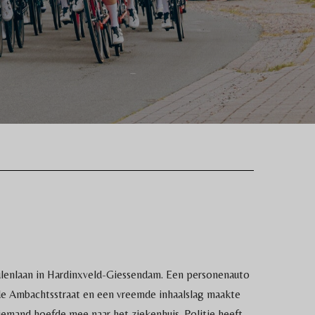
lenlaan in Hardinxveld-Giessendam. Een personenauto
r de Ambachtsstraat en een vreemde inhaalslag maakte
iemand hoefde mee naar het ziekenhuis. Politie heeft