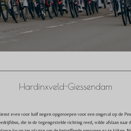
Hardinxveld-Giessendam
dienst even voor half negen opgeroepen voor een ongeval op de Peu
bedrijfsbus, die in de tegengestelde richting reed, wilde afslaan naa
ulance kwam ter plaatse om de betreffende personen na te kijken. N