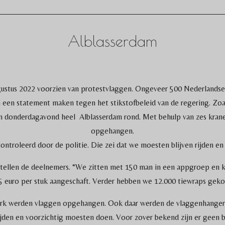
Alblasserdam
ugustus 2022 voorzien van protestvlaggen. Ongeveer 500 Nederland
 een statement maken tegen het stikstofbeleid van de regering. Zoal
 donderdagavond heel Alblasserdam rond. Met behulp van zes kran
opgehangen.
ontroleerd door de politie. Die zei dat we moesten blijven rijden e
 vertellen de deelnemers. “We zitten met 150 man in een appgroep e
5 euro per stuk aangeschaft. Verder hebben we 12.000 tiewraps geko
rk werden vlaggen opgehangen. Ook daar werden de vlaggenhangers
ijden en voorzichtig moesten doen. Voor zover bekend zijn er geen 