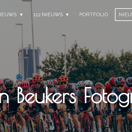
IEUWS
112 NIEUWS
PORTFOLIO
NIE
n Beukers Fotogr