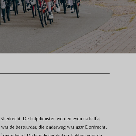
 Sliedrecht. De hulpdiensten werden even na half 4
was de bestuurder, die onderweg was naar Dordrecht,
ef ongedeerd. De brandweer duikers hebben voor de