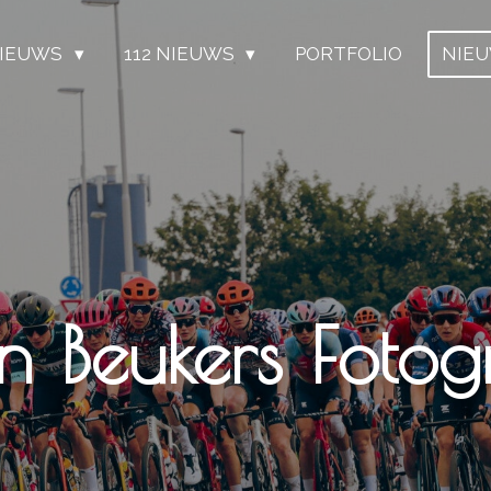
IEUWS
112 NIEUWS
PORTFOLIO
NIE
n Beukers Fotogr