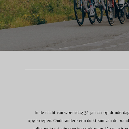
In de nacht van woensdag 31 januari op donderdag 
opgeroepen. Onderandere een duikteam van de brandw
zelfstandig uit zijn voertuig gekomen. De man is