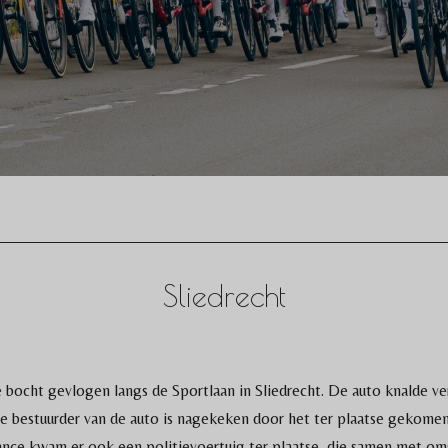
Sliedrecht
 bocht gevlogen langs de Sportlaan in Sliedrecht. De auto knalde v
De bestuurder van de auto is nagekeken door het ter plaatse gekom
nce kwam er ook een politievoertuig ter plaatse, die samen met oms