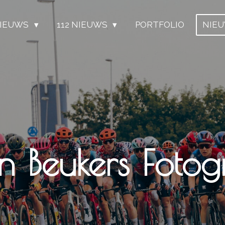
IEUWS
112 NIEUWS
PORTFOLIO
NIE
grafie