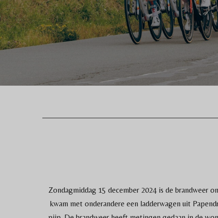
Zondagmiddag 15 december 2024 is de brandweer oms
kwam met onderandere een ladderwagen uit Papendre
pijp. De brandweer heeft metingen gedaan in de won