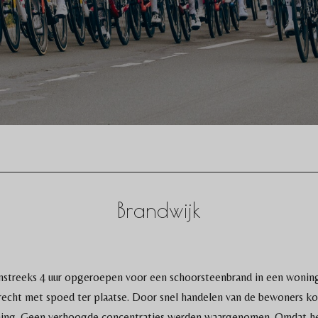
Brandwijk
treeks 4 uur opgeroepen voor een schoorsteenbrand in een woning l
cht met spoed ter plaatse. Door snel handelen van de bewoners ko
ing. Geen verhoogde concentraties werden waargenomen. Omdat het b