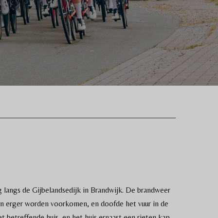
angs de Gijbelandsedijk in Brandwijk. De brandweer
n erger worden voorkomen, en doofde het vuur in de
etreffende huis, en het huis ernaast een rieten kap