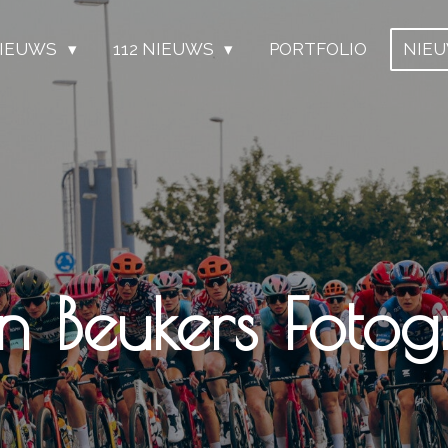
IEUWS
112 NIEUWS
PORTFOLIO
NIE
n Beukers Fotogr