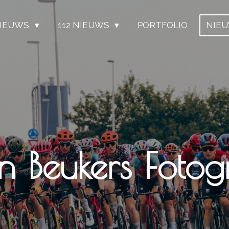
IEUWS
112 NIEUWS
PORTFOLIO
NIE
n Beukers Fotogr