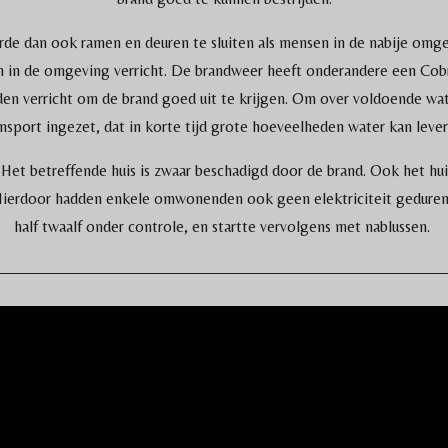
erde dan ook ramen en deuren te sluiten als mensen in de nabije omge
 in de omgeving verricht. De brandweer heeft onderandere een Cob
n verricht om de brand goed uit te krijgen. Om over voldoende wa
ansport ingezet, dat in korte tijd grote hoeveelheden water kan lever
 Het betreffende huis is zwaar beschadigd door de brand. Ook het h
. Hierdoor hadden enkele omwonenden ook geen elektriciteit gedure
half twaalf onder controle, en startte vervolgens met nablussen.