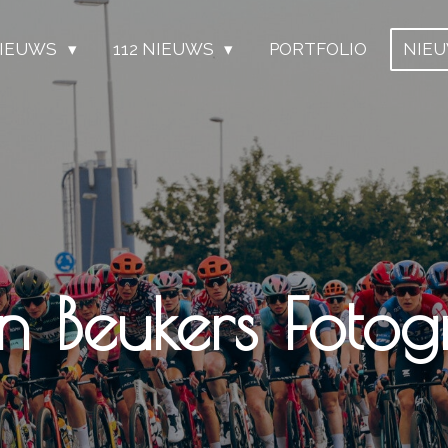
IEUWS
112 NIEUWS
PORTFOLIO
NIE
n Beukers Fotogr