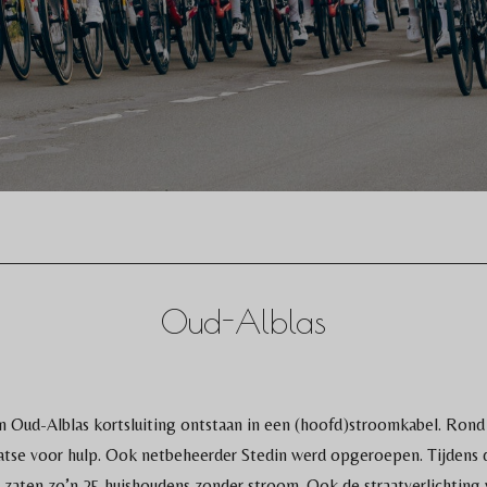
Oud-Alblas
in Oud-Alblas kortsluiting ontstaan in een (hoofd)stroomkabel. Rond
se voor hulp. Ook netbeheerder Stedin werd opgeroepen. Tijdens d
 zaten zo’n 25 huishoudens zonder stroom. Ook de straatverlichting 