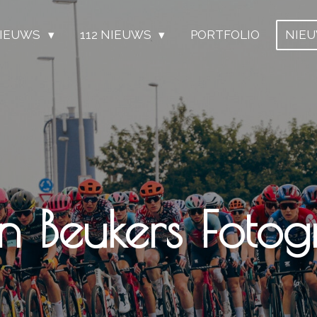
IEUWS
112 NIEUWS
PORTFOLIO
NIE
n Beukers Fotogr