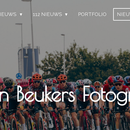
IEUWS
112 NIEUWS
PORTFOLIO
NIE
n Beukers Fotogr