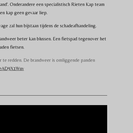
and'. Onderandere een specialistisch Rieten Kap team
en kap geen gevaar liep.
ge zal hun bijstaan tijdens de schadeafhandeling.
ndweer beter kan blussen. Een fietspad tegenover het
uden fietsen.
er te redden. De brandweer is omliggende panden
/CeAD9X1Wuv