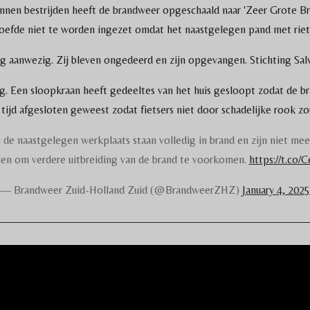
nen bestrijden heeft de brandweer opgeschaald naar 'Zeer Grote Br
efde niet te worden ingezet omdat het naastgelegen pand met riet
g aanwezig. Zij bleven ongedeerd en zijn opgevangen. Stichting Salva
 Een sloopkraan heeft gedeeltes van het huis gesloopt zodat de bra
e tijd afgesloten geweest zodat fietsers niet door schadelijke rook zo
e naastgelegen werkplaats staan volledig in brand en zijn niet me
len om verdere uitbreiding van de brand te voorkomen.
https://t.co
— Brandweer Zuid-Holland Zuid (@BrandweerZHZ)
January 4, 2025