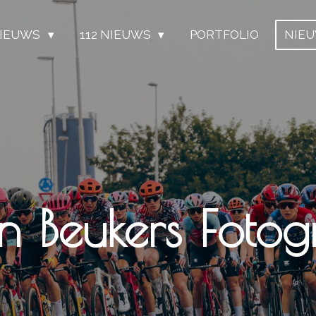
IEUWS
112 NIEUWS
PORTFOLIO
NIE
n Beukers Fotogr