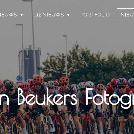
IEUWS
112 NIEUWS
PORTFOLIO
NIE
n Beukers Fotogr