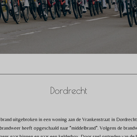
Dordrecht
 brand uitgebroken in een woning aan de Vrankenstraat in Dordrecht
 brandweer heeft opgeschaald naar ”middelbrand”. Volgens de brandw
lgens naar binnen en naar een kelderbox. Door snel optreden van d