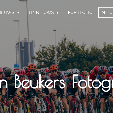
IEUWS
112 NIEUWS
PORTFOLIO
NIE
n Beukers Fotogr