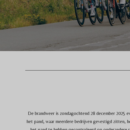
De brandweer is zondagochtend 28 december 2025 even
het pand, waar meerdere bedrijven gevestigd zitten, h
het pand te hebben gecontroleerd op onderandere 