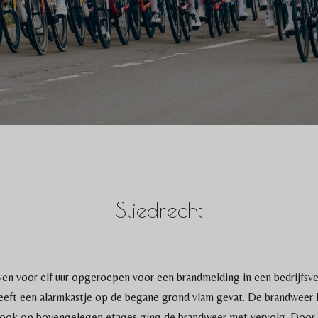
Sliedrecht
 voor elf uur opgeroepen voor een brandmelding in een bedrijfsver
eeft een alarmkastje op de begane grond vlam gevat. De brandweer h
rook op bovengelegen etages ging de brandweer met vervolg. Door 