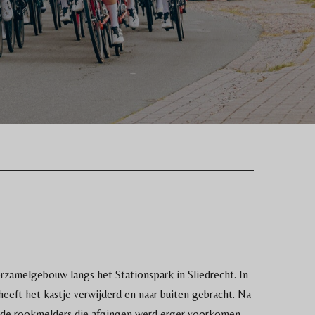
zamelgebouw langs het Stationspark in Sliedrecht. In
eeft het kastje verwijderd en naar buiten gebracht. Na
de rookmelders die afgingen werd erger voorkomen.