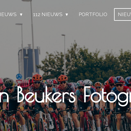
IEUWS
112 NIEUWS
PORTFOLIO
NIE
n Beukers Fotogr