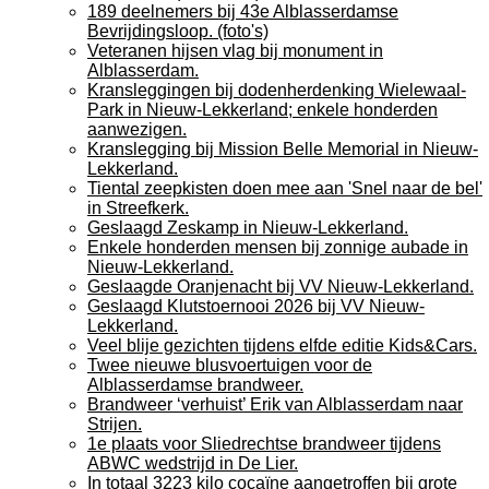
189 deelnemers bij 43e Alblasserdamse
Bevrijdingsloop. (foto's)
Veteranen hijsen vlag bij monument in
Alblasserdam.
Kransleggingen bij dodenherdenking Wielewaal-
Park in Nieuw-Lekkerland; enkele honderden
aanwezigen.
Kranslegging bij Mission Belle Memorial in Nieuw-
Lekkerland.
Tiental zeepkisten doen mee aan 'Snel naar de bel'
in Streefkerk.
Geslaagd Zeskamp in Nieuw-Lekkerland.
Enkele honderden mensen bij zonnige aubade in
Nieuw-Lekkerland.
Geslaagde Oranjenacht bij VV Nieuw-Lekkerland.
Geslaagd Klutstoernooi 2026 bij VV Nieuw-
Lekkerland.
Veel blije gezichten tijdens elfde editie Kids&Cars.
Twee nieuwe blusvoertuigen voor de
Alblasserdamse brandweer.
Brandweer ‘verhuist’ Erik van Alblasserdam naar
Strijen.
1e plaats voor Sliedrechtse brandweer tijdens
ABWC wedstrijd in De Lier.
In totaal 3223 kilo cocaïne aangetroffen bij grote