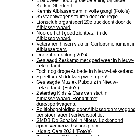
Brandweer houdt grote oefening bij Grote
Kerk in Sliedrecht.
Kermis Alblasserdam in volle gang! (Foto's)
85 vrachtwagens touren door de regio.
Lionsclub organiseert 20e trucktocht door de
Alblasserwaard.
Noorderlicht goed zichtbaar in de
Alblasserwaard.
Veteranen hijsen vlag bij Oorlogsmonument in
Alblasserdam.
Dodenherdenking 2024
Geslaagd Zeskamp met goed weer in Nieuw-
Lekkerland.
Toch nog droge Aubade in Nieuw-Lekkerland.
Speeltuin Middelweg weer open!
Geslaagde Muziek Pubquiz in Nieuw-
Lekkerland. (Foto's)
Zaterdag Kids & Cars van start in
Alblasserwaard. Rondrit met
dure/sportwagens.
Politiebegeleiding door Alblasserdam wegens
pensioen agent verkeerspolitie.
SMDB De Schakel in Nieuw-Lekkerland
opent vernieuwd schoolplein.
Kids & Cars 2024 (Foto's)