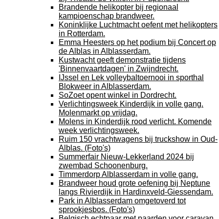
Brandende helikopter bij regionaal
kampioenschap brandweer.
Koninklijke Luchtmacht oefent met helikopters
in Rotterdam.
Emma Heesters op het podium bij Concert op
de Alblas in Alblasserdam.
Kustwacht geeft demonstratie tijdens
'Binnenvaartdagen' in Zwijndrecht.
IJssel en Lek volleybaltoernooi in sporthal
Blokweer in Alblasserdam.
SoZoet opent winkel in Dordrecht.
Verlichtingsweek Kinderdijk in volle gang.
Molenmarkt op vrijdag.
Molens in Kinderdijk rood verlicht. Komende
week verlichtingsweek.
Ruim 150 vrachtwagens bij truckshow in Oud-
Alblas. (Foto's)
Summerfair Nieuw-Lekkerland 2024 bij
zwembad Schoonenburg.
Timmerdorp Alblasserdam in volle gang.
Brandweer houd grote oefening bij Neptune
langs Rivierdijk in Hardinxveld-Giessendam.
Park in Alblasserdam omgetoverd tot
sprookjesbos. (Foto's)
Belgisch echtpaar met paarden voor caravan