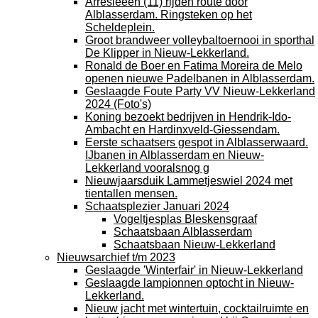
Arresleeën (11) rijden route door
Alblasserdam. Ringsteken op het
Scheldeplein.
Groot brandweer volleybaltoernooi in sporthal
De Klipper in Nieuw-Lekkerland.
Ronald de Boer en Fatima Moreira de Melo
openen nieuwe Padelbanen in Alblasserdam.
Geslaagde Foute Party VV Nieuw-Lekkerland
2024 (Foto's)
Koning bezoekt bedrijven in Hendrik-Ido-
Ambacht en Hardinxveld-Giessendam.
Eerste schaatsers gespot in Alblasserwaard.
IJbanen in Alblasserdam en Nieuw-
Lekkerland vooralsnog g
Nieuwjaarsduik Lammetjeswiel 2024 met
tientallen mensen.
Schaatsplezier Januari 2024
Vogeltjesplas Bleskensgraaf
Schaatsbaan Alblasserdam
Schaatsbaan Nieuw-Lekkerland
Nieuwsarchief t/m 2023
Geslaagde 'Winterfair' in Nieuw-Lekkerland
Geslaagde lampionnen optocht in Nieuw-
Lekkerland.
Nieuw jacht met wintertuin, cocktailruimte en