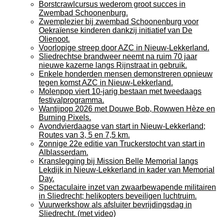
Borstcrawlcursus wederom groot succes in
Zwembad Schoonenburg.
Zwemplezier bij zwembad Schoonenburg voor
Oekraïense kinderen dankzij initiatief van De
Olienoot.
Voorlopige streep door AZC in Nieuw-Lekkerland.
Sliedrechtse brandweer neemt na ruim 70 jaar
nieuwe kazerne langs Rijnstraat in gebruik.
Enkele honderden mensen demonstreren opnieuw
tegen komst AZC in Nieuw-Lekkerland.
Molenpop viert 10-jarig bestaan met tweedaags
festivalprogramma.
Wantijpop 2026 met Douwe Bob, Rowwen Hèze en
Burning Pixels.
Avondvierdaagse van start in Nieuw-Lekkerland;
Routes van 3, 5 en 7,5 km.
Zonnige 22e editie van Truckerstocht van start in
Alblasserdam.
Kranslegging bij Mission Belle Memorial langs
Lekdijk in Nieuw-Lekkerland in kader van Memorial
Day.
Spectaculaire inzet van zwaarbewapende militairen
in Sliedrecht; helikopters beveiligen luchtruim.
Vuurwerkshow als afsluiter bevrijdingsdag in
Sliedrecht. (met video)