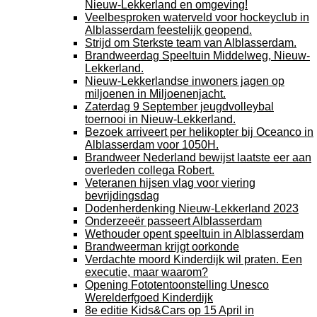
Nieuw-Lekkerland en omgeving!
Veelbesproken waterveld voor hockeyclub in
Alblasserdam feestelijk geopend.
Strijd om Sterkste team van Alblasserdam.
Brandweerdag Speeltuin Middelweg, Nieuw-
Lekkerland.
Nieuw-Lekkerlandse inwoners jagen op
miljoenen in Miljoenenjacht.
Zaterdag 9 September jeugdvolleybal
toernooi in Nieuw-Lekkerland.
Bezoek arriveert per helikopter bij Oceanco in
Alblasserdam voor 1050H.
Brandweer Nederland bewijst laatste eer aan
overleden collega Robert.
Veteranen hijsen vlag voor viering
bevrijdingsdag
Dodenherdenking Nieuw-Lekkerland 2023
Onderzeeër passeert Alblasserdam
Wethouder opent speeltuin in Alblasserdam
Brandweerman krijgt oorkonde
Verdachte moord Kinderdijk wil praten. Een
executie, maar waarom?
Opening Fototentoonstelling Unesco
Werelderfgoed Kinderdijk
8e editie Kids&Cars op 15 April in