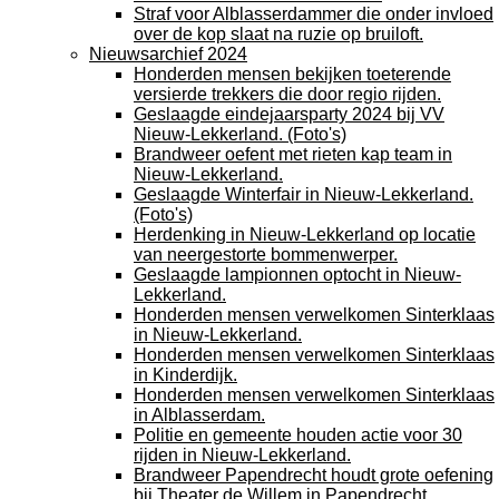
Straf voor Alblasserdammer die onder invloed
over de kop slaat na ruzie op bruiloft.
Nieuwsarchief 2024
Honderden mensen bekijken toeterende
versierde trekkers die door regio rijden.
Geslaagde eindejaarsparty 2024 bij VV
Nieuw-Lekkerland. (Foto's)
Brandweer oefent met rieten kap team in
Nieuw-Lekkerland.
Geslaagde Winterfair in Nieuw-Lekkerland.
(Foto's)
Herdenking in Nieuw-Lekkerland op locatie
van neergestorte bommenwerper.
Geslaagde lampionnen optocht in Nieuw-
Lekkerland.
Honderden mensen verwelkomen Sinterklaas
in Nieuw-Lekkerland.
Honderden mensen verwelkomen Sinterklaas
in Kinderdijk.
Honderden mensen verwelkomen Sinterklaas
in Alblasserdam.
Politie en gemeente houden actie voor 30
rijden in Nieuw-Lekkerland.
Brandweer Papendrecht houdt grote oefening
bij Theater de Willem in Papendrecht.