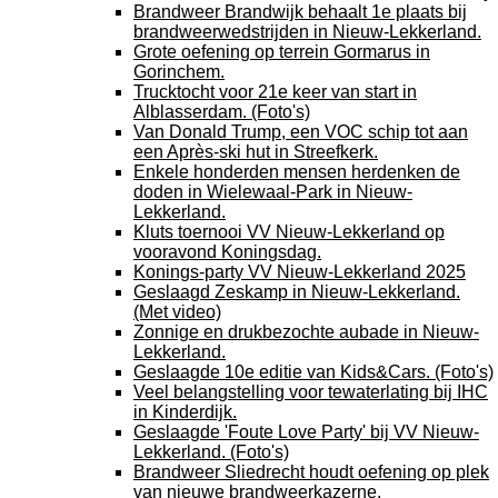
Brandweer Brandwijk behaalt 1e plaats bij
brandweerwedstrijden in Nieuw-Lekkerland.
Grote oefening op terrein Gormarus in
Gorinchem.
Trucktocht voor 21e keer van start in
Alblasserdam. (Foto's)
Van Donald Trump, een VOC schip tot aan
een Après-ski hut in Streefkerk.
Enkele honderden mensen herdenken de
doden in Wielewaal-Park in Nieuw-
Lekkerland.
Kluts toernooi VV Nieuw-Lekkerland op
vooravond Koningsdag.
Konings-party VV Nieuw-Lekkerland 2025
Geslaagd Zeskamp in Nieuw-Lekkerland.
(Met video)
Zonnige en drukbezochte aubade in Nieuw-
Lekkerland.
Geslaagde 10e editie van Kids&Cars. (Foto's)
Veel belangstelling voor tewaterlating bij IHC
in Kinderdijk.
Geslaagde 'Foute Love Party' bij VV Nieuw-
Lekkerland. (Foto's)
Brandweer Sliedrecht houdt oefening op plek
van nieuwe brandweerkazerne.