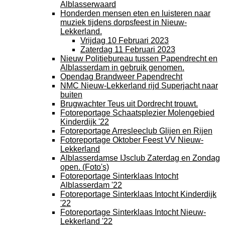
Alblasserwaard
Honderden mensen eten en luisteren naar
muziek tijdens dorpsfeest in Nieuw-
Lekkerland.
Vrijdag 10 Februari 2023
Zaterdag 11 Februari 2023
Nieuw Politiebureau tussen Papendrecht en
Alblasserdam in gebruik genomen.
Opendag Brandweer Papendrecht
NMC Nieuw-Lekkerland rijd Superjacht naar
buiten
Brugwachter Teus uit Dordrecht trouwt.
Fotoreportage Schaatsplezier Molengebied
Kinderdijk '22
Fotoreportage Arresleeclub Glijen en Rijen
Fotoreportage Oktober Feest VV Nieuw-
Lekkerland
Alblasserdamse IJsclub Zaterdag en Zondag
open. (Foto's)
Fotoreportage Sinterklaas Intocht
Alblasserdam '22
Fotoreportage Sinterklaas Intocht Kinderdijk
'22
Fotoreportage Sinterklaas Intocht Nieuw-
Lekkerland '22