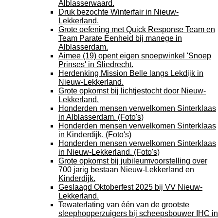
Alblasserwaard.
Druk bezochte Winterfair in Nieuw-
Lekkerland.
Grote oefening met Quick Response Team en
Team Parate Eenheid bij manege in
Alblasserdam.
Aimee (19) opent eigen snoepwinkel 'Snoep
Prinses' in Sliedrecht.
Herdenking Mission Belle langs Lekdijk in
Nieuw-Lekkerland.
Grote opkomst bij lichtjestocht door Nieuw-
Lekkerland.
Honderden mensen verwelkomen Sinterklaas
in Alblasserdam. (Foto's)
Honderden mensen verwelkomen Sinterklaas
in Kinderdijk. (Foto's)
Honderden mensen verwelkomen Sinterklaas
in Nieuw-Lekkerland. (Foto's)
Grote opkomst bij jubileumvoorstelling over
700 jarig bestaan Nieuw-Lekkerland en
Kinderdijk.
Geslaagd Oktoberfest 2025 bij VV Nieuw-
Lekkerland.
Tewaterlating van één van de grootste
sleephopperzuigers bij scheepsbouwer IHC in