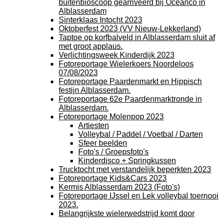
buitenbioscoop gearriveerd bij Oceanco in
Alblasserdam
Sinterklaas Intocht 2023
Oktoberfest 2023 (VV Nieuw-Lekkerland)
Taptoe op korfbalveld in Alblasserdam sluit af
met groot applaus.
Verlichtingsweek Kinderdijk 2023
Fotoreportage Wielerkoers Noordeloos
07/08/2023
Fotoreportage Paardenmarkt en Hippisch
festijn Alblasserdam.
Fotoreportage 62e Paardenmarktronde in
Alblasserdam.
Fotoreportage Molenpop 2023
Artiesten
Volleybal / Paddel / Voetbal / Darten
Sfeer beelden
Foto's / Groepsfoto's
Kinderdisco + Springkussen
Trucktocht met verstandelijk beperkten 2023
Fotoreportage Kids&Cars 2023
Kermis Alblasserdam 2023 (Foto's)
Fotoreportage IJssel en Lek volleybal toernooi
2023.
Belangrijkste wielerwedstrijd komt door