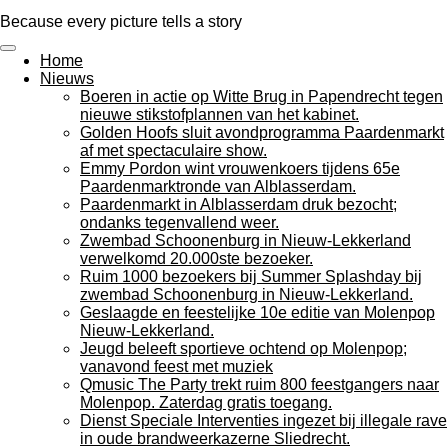
Ga
Because every picture tells a story
direct
naar
Home
de
Nieuws
hoofdinhoud
Boeren in actie op Witte Brug in Papendrecht tegen
nieuwe stikstofplannen van het kabinet.
Golden Hoofs sluit avondprogramma Paardenmarkt
af met spectaculaire show.
Emmy Pordon wint vrouwenkoers tijdens 65e
Paardenmarktronde van Alblasserdam.
Paardenmarkt in Alblasserdam druk bezocht;
ondanks tegenvallend weer.
Zwembad Schoonenburg in Nieuw-Lekkerland
verwelkomd 20.000ste bezoeker.
Ruim 1000 bezoekers bij Summer Splashday bij
zwembad Schoonenburg in Nieuw-Lekkerland.
Geslaagde en feestelijke 10e editie van Molenpop
Nieuw-Lekkerland.
Jeugd beleeft sportieve ochtend op Molenpop;
vanavond feest met muziek
Qmusic The Party trekt ruim 800 feestgangers naar
Molenpop. Zaterdag gratis toegang.
Dienst Speciale Interventies ingezet bij illegale rave
in oude brandweerkazerne Sliedrecht.