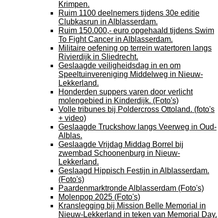
Krimpen.
Ruim 1100 deelnemers tijdens 30e editie
Clubkasrun in Alblasserdam.
Ruim 150.000,- euro opgehaald tijdens Swim
To Fight Cancer in Alblasserdam.
Militaire oefening op terrein watertoren langs
Rivierdijk in Sliedrecht.
Geslaagde veiligheidsdag in en om
Speeltuinvereniging Middelweg in Nieuw-
Lekkerland.
Honderden suppers varen door verlicht
molengebied in Kinderdijk. (Foto's)
Volle tribunes bij Poldercross Ottoland. (foto's
+ video)
Geslaagde Truckshow langs Veerweg in Oud-
Alblas.
Geslaagde Vrijdag Middag Borrel bij
zwembad Schoonenburg in Nieuw-
Lekkerland.
Geslaagd Hippisch Festijn in Alblasserdam.
(Foto's)
Paardenmarktronde Alblasserdam (Foto's)
Molenpop 2025 (Foto's)
Kranslegging bij Mission Belle Memorial in
Nieuw-Lekkerland in teken van Memorial Day.